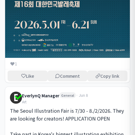
❤️
1
Like
Comment
Copy link
EverlynQ Manager
·
Jun 8
General
Art
The Seoul Illustration Fair is 7/30 - 8./2/2026. They 
are looking for creators! APPLICATION OPEN

Take part in Korea's biggest illustration exhibition 