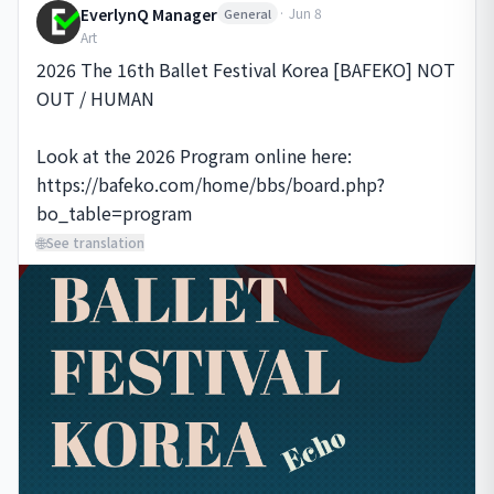
EverlynQ Manager
·
Jun 8
General
Art
2026 The 16th Ballet Festival Korea [BAFEKO] NOT 
OUT / HUMAN

Look at the 2026 Program online here: 

https://bafeko.com/home/bbs/board.php?
bo_table=program
🌐
See translation