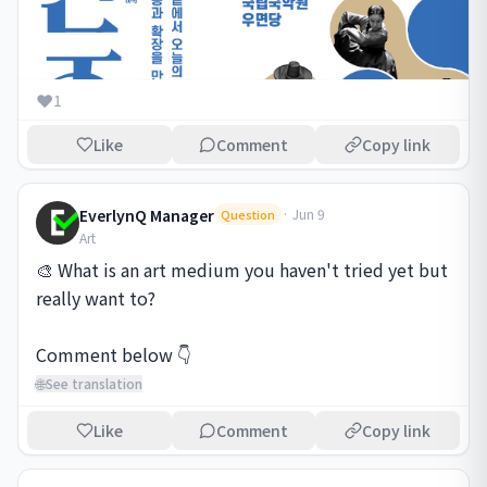
❤️
1
Like
Comment
Copy link
EverlynQ Manager
·
Jun 9
Question
Art
🎨 What is an art medium you haven't tried yet but 
really want to?

🌐
See translation
Like
Comment
Copy link