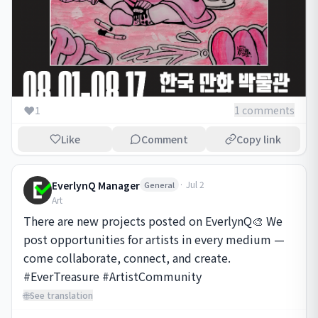
❤️
1
1 comments
Like
Comment
Copy link
EverlynQ Manager
·
Jul 2
General
Art
There are new projects posted on EverlynQ🎨 We 
post opportunities for artists in every medium — 
come collaborate, connect, and create. 
#EverTreasure #ArtistCommunity
🌐
See translation