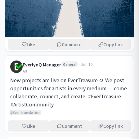
Like
Comment
Copy link
EverlynQ Manager
·
Jun 10
General
Art
New projects are live on EverTreasure 🎨 We post 
opportunities for artists in every medium — come 
collaborate, connect, and create. #EverTreasure 
#ArtistCommunity
🌐
See translation
Like
Comment
Copy link