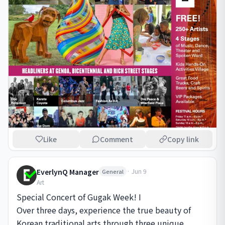
Like
Comment
Copy link
EverlynQ Manager
·
Jun 9
General
Art
Special Concert of Gugak Week! I

Over three days, experience the true beauty of 
Korean traditional arts through three unique 